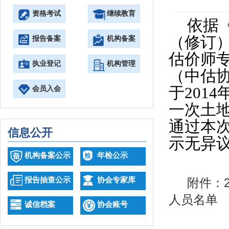
资格考试
继续教育
依据
（修订
报告备案
机构备案
估价师
执业登记
机构管理
（中估
于
2014
会员入会
一次土
通过本
信息公开
示无异
机构备案公示
年检公示
报告抽查公示
协会专家库
附件：
人员名单
诚信档案
协会账号