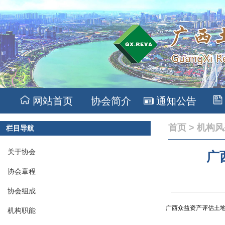
网站首页
协会简介
通知公告
首页
>
机构风
栏目导航
关于协会
广
协会章程
协会组成
广西众益资产评估土
机构职能